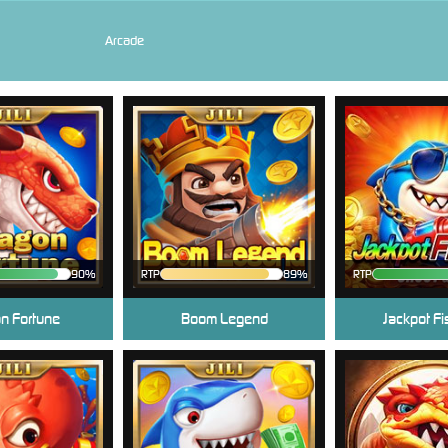
Arcade
90%
RTP
89%
RTP
n Fortune
Boom Legend
Jackpot Fi