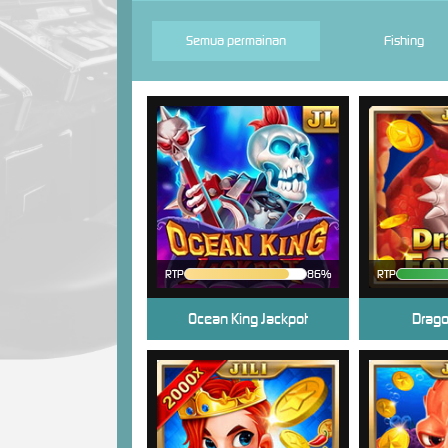
Semua permainan
Fishing
RTP
86%
RTP
Ocean King Jackpot
Drago