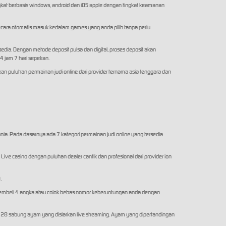
ngkat berbasis windows, android dan iOS apple dengan tingkat keamanan
secara otomatis masuk kedalam games yang anda pilih tanpa perlu
ia. Dengan metode deposit pulsa dan digital, proses deposit akan
24 jam 7 hari sepekan.
kan puluhan permainan judi online dari provider ternama asia tenggara dan
unia. Pada dasarnya ada 7 kategori permainan judi online yang tersedia
Live casino dengan puluhan dealer cantik dan profesional dari provider ion
.
isa membeli 4 angka atau colok bebas nomor keberuntungan anda dengan
s128 sabung ayam yang disiarkan live streaming. Ayam yang dipertandingan