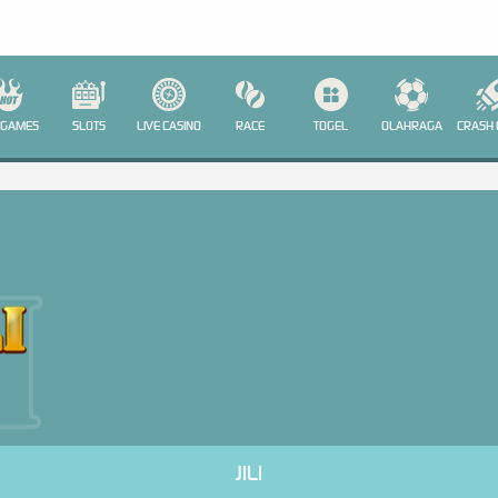
 GAMES
SLOTS
LIVE CASINO
RACE
TOGEL
OLAHRAGA
CRASH
JILI