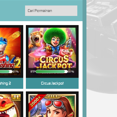
91%
RTP
91%
shing 2
Circus Jackpot