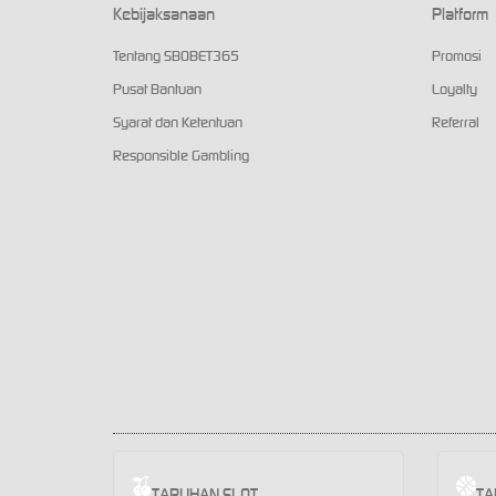
Kebijaksanaan
Platform
Tentang SBOBET365
Promosi
Pusat Bantuan
Loyalty
Syarat dan Ketentuan
Referral
Responsible Gambling
TARUHAN SLOT
TA