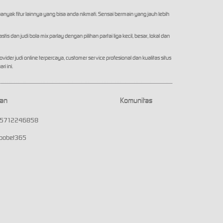
 banyak fitur lainnya yang bisa anda nikmati. Sensai bermain yang jauh lebih
s dan judi bola mix parlay dengan pilihan partai liga kecil, besar, lokal dan
r judi online terpercaya, customer service profesional dan kualitas situs
i ini.
an
Komunitas
5712246858
bobet365