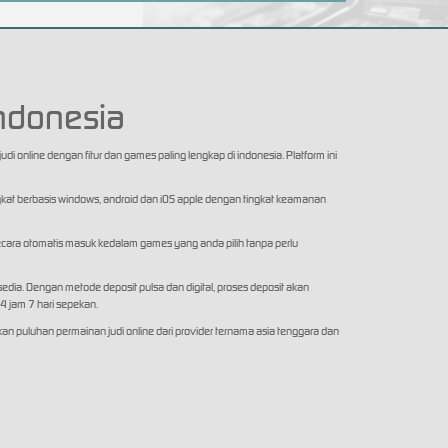
Indonesia
online dengan fitur dan games paling lengkap di indonesia. Platform ini
ngkat berbasis windows, android dan iOS apple dengan tingkat keamanan
secara otomatis masuk kedalam games yang anda pilih tanpa perlu
ia. Dengan metode deposit pulsa dan digital, proses deposit akan
24 jam 7 hari sepekan.
kan puluhan permainan judi online dari provider ternama asia tenggara dan