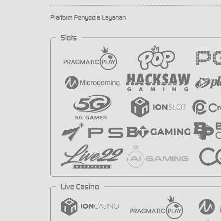
Platform Penyedia Layanan
Slots
Live Casino