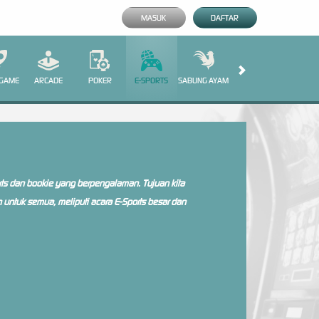
MASUK
DAFTAR
 GAME
ARCADE
POKER
E-SPORTS
SABUNG AYAM
PROMOSI
ts dan bookie yang berpengalaman. Tujuan kita
untuk semua, meliputi acara E-Sports besar dan