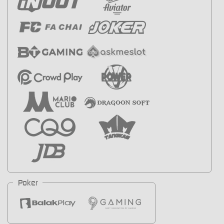
Poker