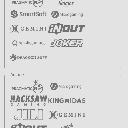
Arcade