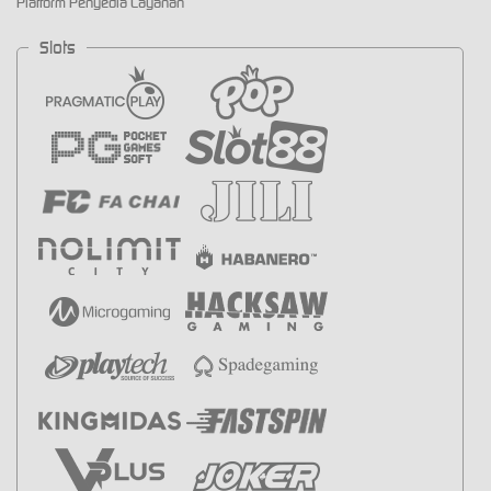
Platform Penyedia Layanan
Slots