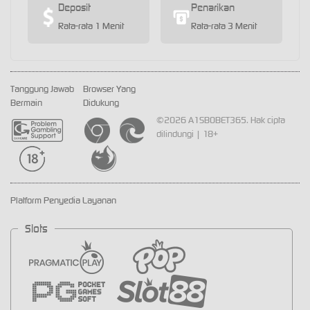
Deposit
Penarikan
Rata-rata 1 Menit
Rata-rata 3 Menit
Tanggung Jawab
Browser Yang
Bermain
Didukung
©2026 A1SBOBET365. Hak cipta
dilindungi | 18+
Platform Penyedia Layanan
Slots