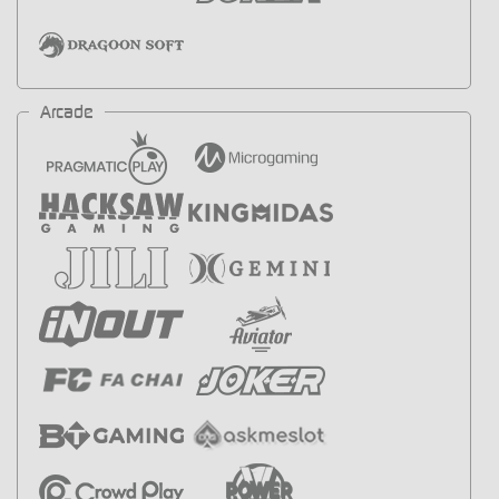
Arcade