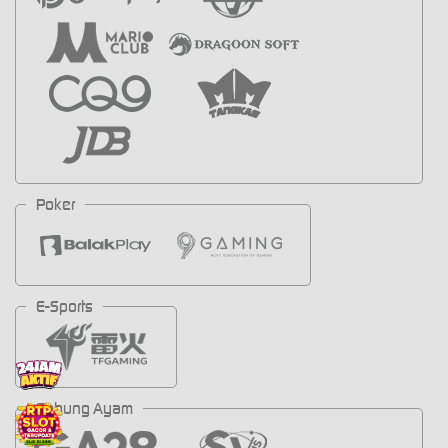
Poker
E-Sports
Sabung Ayam