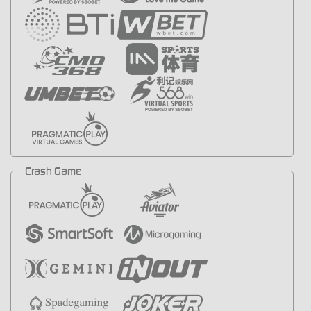
Crash Game