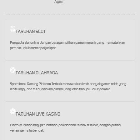
Ayam
TARUHAN SLOT
Penyedia slot online dengan beragam pilihan game menarik yang memudahkan
pemain untuk mencapai jackpot
TARUHAN OLAHRAGA
Sportsbook Gaming Platform Terbaik menawarkan lebih banyak game, odds yang
lebih tinggi, dan menyediakan pilihan yang lebih banyak untuk pemain.
TARUHAN LIVE KASINO
Platform Pilihan bagi perusahaan-perusahaan terbaik di dunia, dengan pilihan
variasi game terbanyak