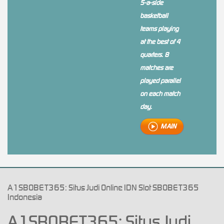
5-a-side
basketball
teams playing
at the best of 4
quarters. 8
matches are
played parallel
on each match
day.
MAIN
A1SBOBET365: Situs Judi Online IDN Slot SBOBET365
Indonesia
A1SBOBET365: Situs Judi