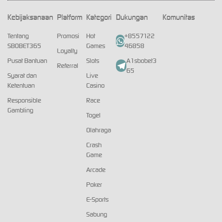
Kebijaksanaan
Platform
Kategori
Dukungan
Komunitas
Tentang
Promosi
Hot
+8557122
SBOBET365
Games
46858
Loyalty
Pusat Bantuan
Slots
A1sbobet3
Referral
65
Syarat dan
Live
Ketentuan
Casino
Responsible
Race
Gambling
Togel
Olahraga
Crash
Game
Arcade
Poker
E-Sports
Sabung