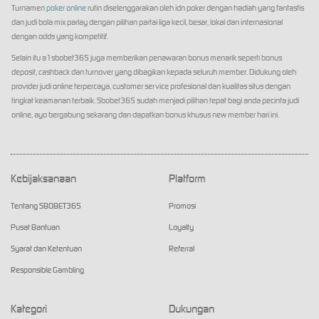
Turnamen
poker online
rutin diselenggarakan oleh idn poker dengan hadiah yang fantastis
dan judi bola mix parlay dengan pilihan partai liga kecil, besar, lokal dan internasional
dengan odds yang kompetitif.
Selain itu a1sbobet365 juga memberikan penawaran bonus menarik seperti bonus
deposit, cashback dan turnover yang dibagikan kepada seluruh member. Didukung oleh
provider judi online terpercaya, customer service profesional dan kualitas situs dengan
tingkat keamanan terbaik. Sbobet365 sudah menjadi pilihan tepat bagi anda pecinta judi
online, ayo bergabung sekarang dan dapatkan bonus khusus new member hari ini.
Kebijaksanaan
Platform
Tentang SBOBET365
Promosi
Pusat Bantuan
Loyalty
Syarat dan Ketentuan
Referral
Responsible Gambling
Kategori
Dukungan