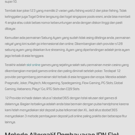
super10.
Tembak ikan joker123 yang memiliki 2 varian yaitu fishing world 2 dan joker fishing. Tidak
ketinggalan juga Togel Online langsung dari togel singapore pools resmi, anda bisa membeli
4 angka atau colok bebas nomor keberuntungan anda dengan diskon tinggi dan pasti
dibayar.
Kemudian ada permainan Sabung Ayam yang sudah tidak asing ditelinga anda, permainan
rakyat yang kini sudah go internasional dan online. Dikembangkan oleh provider s128
sabung ayam yang disiarkan live streaming. Ayam yang dipertandingan adalah jenis ayam
jago terbaik di asia tenggara.
Terakhir adalah
slot online
games yang sejatinya salah satu permainan mesin casino yang
dikembangkan menjadi games online dan paling diminati setelah poker. Terdapat 12
provider pengembang permainan slot terbaik di asia tenggara dan eropa. Mereka adalah
Pragmatic, Joker, Playtech, Microgaming, Spadegaming, Flow Gaming, PG Slots, Global
Gaming, Habanero, Playn' Go, RTG Slots dan CQ9 Slots.
12 Provider ini hadir dalam situs a1sbobet365 dengan total ratusan slot games di
dalamnya. Bagian terbaiknya adalah anda bisa bermain dengan pulsa handphone karena
kami telah menyediakan slot deposit pulsa telkomsel dan XL. Jadi situs sbobet365
menyediakan 3 metode pembayaran deposit judi online paling praktis dan beberapa fitur
lainnya.
Metode Alternatif Pembayaran IDN Slot