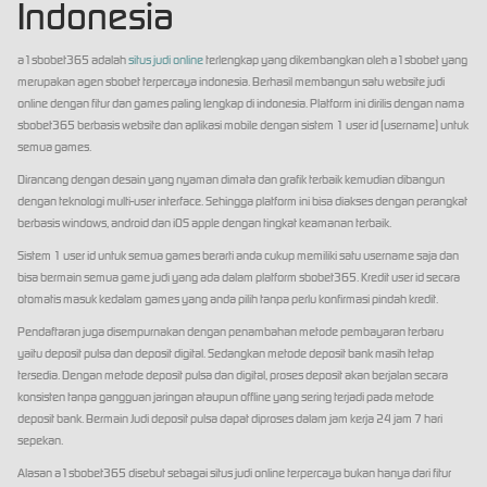
Indonesia
a1sbobet365 adalah
situs judi online
terlengkap yang dikembangkan oleh a1sbobet yang
merupakan agen sbobet terpercaya indonesia. Berhasil membangun satu website judi
online dengan fitur dan games paling lengkap di indonesia. Platform ini dirilis dengan nama
sbobet365 berbasis website dan aplikasi mobile dengan sistem 1 user id (username) untuk
semua games.
Dirancang dengan desain yang nyaman dimata dan grafik terbaik kemudian dibangun
dengan teknologi multi-user interface. Sehingga platform ini bisa diakses dengan perangkat
berbasis windows, android dan iOS apple dengan tingkat keamanan terbaik.
Sistem 1 user id untuk semua games berarti anda cukup memiliki satu username saja dan
bisa bermain semua game judi yang ada dalam platform sbobet365. Kredit user id secara
otomatis masuk kedalam games yang anda pilih tanpa perlu konfirmasi pindah kredit.
Pendaftaran juga disempurnakan dengan penambahan metode pembayaran terbaru
yaitu deposit pulsa dan deposit digital. Sedangkan metode deposit bank masih tetap
tersedia. Dengan metode deposit pulsa dan digital, proses deposit akan berjalan secara
konsisten tanpa gangguan jaringan ataupun offline yang sering terjadi pada metode
deposit bank. Bermain Judi deposit pulsa dapat diproses dalam jam kerja 24 jam 7 hari
sepekan.
Alasan a1sbobet365 disebut sebagai situs judi online terpercaya bukan hanya dari fitur