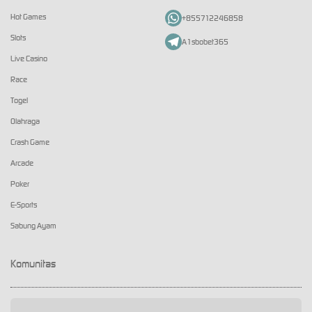
Hot Games
+855712246858
Slots
A1sbobet365
Live Casino
Race
Togel
Olahraga
Crash Game
Arcade
Poker
E-Sports
Sabung Ayam
Komunitas