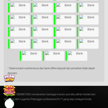
* Selama bank maintenance dan bank offline deposit dan penarikan tidak dapat
diproses
©2026 A1SBOBET365 menawarkan berbagai macam provider pilihan terbaik dan
didukung oleh Layanan Pelanggan profesional 24/7 yang siap melayani Anda.