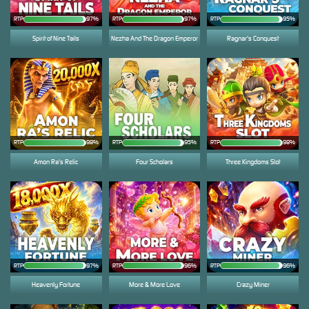
RTP
97%
RTP
RTP
95%
Spirit of Nine Tails
Nezha And The Dragon Emperor
Ragnar's Conquest
RTP
98%
RTP
95%
RTP
Amon Ra's Relic
Four Scholars
Three Kingdoms Slot
RTP
97%
RTP
RTP
96%
Heavenly Fortune
More & More Love
Crazy Miner