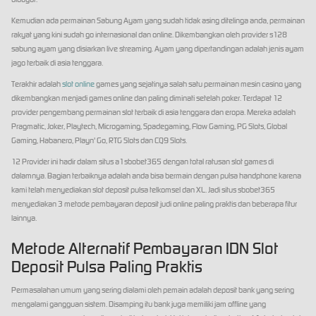
Kemudian ada permainan Sabung Ayam yang sudah tidak asing ditelinga anda, permainan
rakyat yang kini sudah go internasional dan online. Dikembangkan oleh provider s128
sabung ayam yang disiarkan live streaming. Ayam yang dipertandingan adalah jenis ayam
jago terbaik di asia tenggara.
Terakhir adalah
slot online
games yang sejatinya salah satu permainan mesin casino yang
dikembangkan menjadi games online dan paling diminati setelah poker. Terdapat 12
provider pengembang permainan slot terbaik di asia tenggara dan eropa. Mereka adalah
Pragmatic, Joker, Playtech, Microgaming, Spadegaming, Flow Gaming, PG Slots, Global
Gaming, Habanero, Playn' Go, RTG Slots dan CQ9 Slots.
12 Provider ini hadir dalam situs a1sbobet365 dengan total ratusan slot games di
dalamnya. Bagian terbaiknya adalah anda bisa bermain dengan pulsa handphone karena
kami telah menyediakan slot deposit pulsa telkomsel dan XL. Jadi situs sbobet365
menyediakan 3 metode pembayaran deposit judi online paling praktis dan beberapa fitur
lainnya.
Metode Alternatif Pembayaran IDN Slot
Deposit Pulsa Paling Praktis
Permasalahan umum yang sering dialami oleh pemain adalah deposit bank yang sering
mengalami gangguan sistem. Disamping itu bank juga memiliki jam offline yang