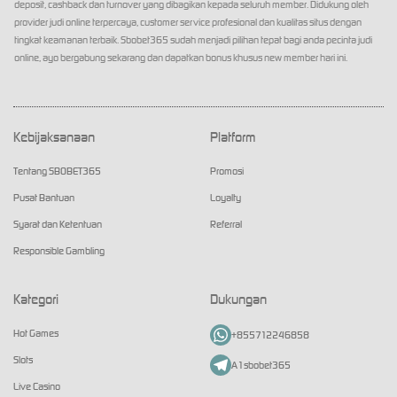
deposit, cashback dan turnover yang dibagikan kepada seluruh member. Didukung oleh
provider judi online terpercaya, customer service profesional dan kualitas situs dengan
tingkat keamanan terbaik. Sbobet365 sudah menjadi pilihan tepat bagi anda pecinta judi
online, ayo bergabung sekarang dan dapatkan bonus khusus new member hari ini.
Kebijaksanaan
Platform
Tentang SBOBET365
Promosi
Pusat Bantuan
Loyalty
Syarat dan Ketentuan
Referral
Responsible Gambling
Kategori
Dukungan
Hot Games
+855712246858
Slots
A1sbobet365
Live Casino