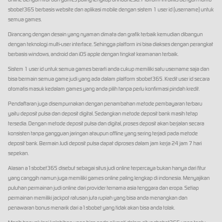
sbobet365 berbasis website dan aplikasi mobile dengan sistem 1 user id (username) untuk
semua games.
Dirancang dengan desain yang nyaman dimata dan grafik terbaik kemudian dibangun
dengan teknologi multi-user interface. Sehingga platform ini bisa diakses dengan perangkat
berbasis windows, android dan iOS apple dengan tingkat keamanan terbaik.
Sistem 1 user id untuk semua games berarti anda cukup memiliki satu username saja dan
bisa bermain semua game judi yang ada dalam platform sbobet365. Kredit user id secara
otomatis masuk kedalam games yang anda pilih tanpa perlu konfirmasi pindah kredit.
Pendaftaran juga disempurnakan dengan penambahan metode pembayaran terbaru
yaitu deposit pulsa dan deposit digital. Sedangkan metode deposit bank masih tetap
tersedia. Dengan metode deposit pulsa dan digital, proses deposit akan berjalan secara
konsisten tanpa gangguan jaringan ataupun offline yang sering terjadi pada metode
deposit bank. Bermain Judi deposit pulsa dapat diproses dalam jam kerja 24 jam 7 hari
sepekan.
Alasan a1sbobet365 disebut sebagai situs judi online terpercaya bukan hanya dari fitur
yang canggih namun juga memiliki games online paling lengkap di indonesia. Menyajikan
puluhan permainan judi online dari provider ternama asia tenggara dan eropa. Setiap
permainan memiliki jackpot ratusan juta rupiah yang bisa anda menangkan dan
penawaran bonus menarik dari a1sbobet yang tidak akan bisa anda tolak.