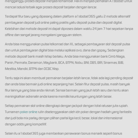
mengganggu proses deposit menjadi terhambat. Hal ini menjadi perhatian A1sbobet untuk
mencari solusi terbaik agar proses deposit berjalan dengan lancar.
Terdapat fitur baru yang dipasang dalam platform a1sbobet365 yaitu 2 metode alternatif
pembayaran deposit judi online paling praktis yaitu deposit pulsa dan deposit digital.
Kelebihan dari metode deposit ini dapat diproses dalam waktu 24 jam 7 hari sepekan tanpa
offline dan sangat jarang mengalami gangguan sistem.
Anda bisa menggunakan pulsa telkomsel dan XL sebagai pembayaran slot deposit pulsa
dan untuk pembayaran digital bisa melalui aplikasi ovo, dana dan gopay. Sedangkan
metode deposit bank masih tetap berlaku. Anda bisa menggunakan bank Cimb Niaga,
Panin, Permata, Danamon, Maybank, BCA, BTPN, Nobu, BNI, DBS, BRI, Sinarmas, BJB,
Mestika, Mandiri, BTPN dan OCBC Nisp.
Tentu saja ini akan membuat permainan berjalan lebih lancar, tidak ada lagi pending deposit
dan anda bisa bermain judi online sepanjang hari. Selain fitur deposit pulsa, masih banyak
fitur lainnya yang bisa anda nikmati. Sensai bermain yang jauh lebih seru dan tentu akan
meningkatkan adrenalin anda karena memiliki keuntungan yang lebih besar.
Setiap permainan slot online dilengkapi dengan jackpot dengan total ratusan juta rupiah.
Turnamen
poker online
rutin diselenggarakan oleh idn poker dengan hadiah yang fantastis
dan judi bola mix parlay dengan pilihan partai liga kecil, besar, lokal dan internasional
dengan odds yang kompetitif.
Selain itu a1sbobet365 juga memberikan penawaran bonus menarik seperti bonus