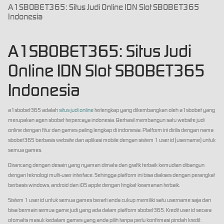
A1SBOBET365: Situs Judi Online IDN Slot SBOBET365
Indonesia
A1SBOBET365: Situs Judi
Online IDN Slot SBOBET365
Indonesia
a1sbobet365 adalah
situs judi online
terlengkap yang dikembangkan oleh a1sbobet yang
merupakan agen sbobet terpercaya indonesia. Berhasil membangun satu website judi
online dengan fitur dan games paling lengkap di indonesia. Platform ini dirilis dengan nama
sbobet365 berbasis website dan aplikasi mobile dengan sistem 1 user id (username) untuk
semua games.
Dirancang dengan desain yang nyaman dimata dan grafik terbaik kemudian dibangun
dengan teknologi multi-user interface. Sehingga platform ini bisa diakses dengan perangkat
berbasis windows, android dan iOS apple dengan tingkat keamanan terbaik.
Sistem 1 user id untuk semua games berarti anda cukup memiliki satu username saja dan
bisa bermain semua game judi yang ada dalam platform sbobet365. Kredit user id secara
otomatis masuk kedalam games yang anda pilih tanpa perlu konfirmasi pindah kredit.