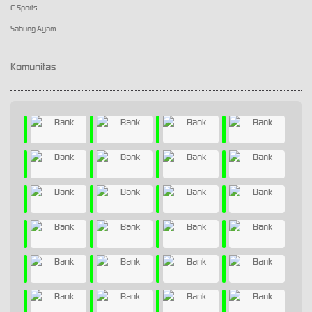
E-Sports
Sabung Ayam
Komunitas