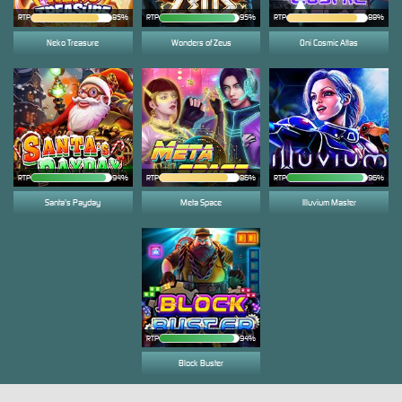
RTP
85%
RTP
95%
RTP
88%
Neko Treasure
Wonders of Zeus
Oni Cosmic Atlas
RTP
94%
RTP
86%
RTP
96%
Santa's Payday
Meta Space
Illuvium Master
RTP
94%
Block Buster