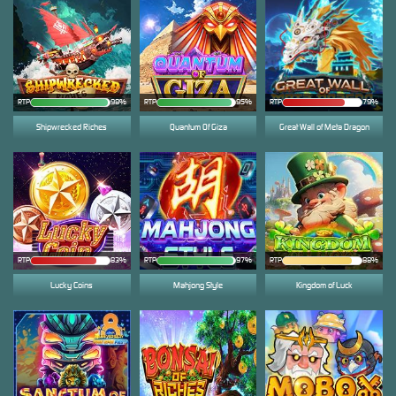
RTP
98%
RTP
95%
RTP
79%
Shipwrecked Riches
Quantum Of Giza
Great Wall of Meta Dragon
RTP
83%
RTP
97%
RTP
88%
Lucky Coins
Mahjong Style
Kingdom of Luck