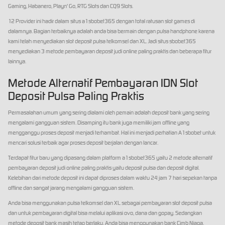
Gaming, Habanero, Playn' Go, RTG Slots dan CQ9 Slots.
12 Provider ini hadir dalam situs a1sbobet365 dengan total ratusan slot games di
dalamnya. Bagian terbaiknya adalah anda bisa bermain dengan pulsa handphone karena
kami telah menyediakan slot deposit pulsa telkomsel dan XL. Jadi situs sbobet365
menyediakan 3 metode pembayaran deposit judi online paling praktis dan beberapa fitur
lainnya.
Metode Alternatif Pembayaran IDN Slot
Deposit Pulsa Paling Praktis
Permasalahan umum yang sering dialami oleh pemain adalah deposit bank yang sering
mengalami gangguan sistem. Disamping itu bank juga memiliki jam offline yang
mengganggu proses deposit menjadi terhambat. Hal ini menjadi perhatian A1sbobet untuk
mencari solusi terbaik agar proses deposit berjalan dengan lancar.
Terdapat fitur baru yang dipasang dalam platform a1sbobet365 yaitu 2 metode alternatif
pembayaran deposit judi online paling praktis yaitu deposit pulsa dan deposit digital.
Kelebihan dari metode deposit ini dapat diproses dalam waktu 24 jam 7 hari sepekan tanpa
offline dan sangat jarang mengalami gangguan sistem.
Anda bisa menggunakan pulsa telkomsel dan XL sebagai pembayaran slot deposit pulsa
dan untuk pembayaran digital bisa melalui aplikasi ovo, dana dan gopay. Sedangkan
metode deposit bank masih tetap berlaku. Anda bisa menggunakan bank Cimb Niaga,