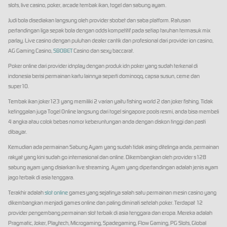
slots, live casino, poker, arcade tembak ikan, togel dan sabung ayam.
Judi bola disediakan langsung oleh provider sbobet dan saba platform. Ratusan
pertandingan liga sepak bola dengan odds kompetitif pada setiap taruhan termasuk mix
parlay. Live casino dengan puluhan dealer cantik dan profesional dari provider ion casino,
AG Gaming Casino,
SBOBET
Casino dan sexy baccarat.
Poker online dari provider idnplay dengan produk idn poker yang sudah terkenal di
indonesia berisi permainan kartu lainnya seperti dominoqq, capsa susun, ceme dan
super10.
Tembak ikan joker123 yang memiliki 2 varian yaitu fishing world 2 dan joker fishing. Tidak
ketinggalan juga Togel Online langsung dari togel singapore pools resmi, anda bisa membeli
4 angka atau colok bebas nomor keberuntungan anda dengan diskon tinggi dan pasti
dibayar.
Kemudian ada permainan Sabung Ayam yang sudah tidak asing ditelinga anda, permainan
rakyat yang kini sudah go internasional dan online. Dikembangkan oleh provider s128
sabung ayam yang disiarkan live streaming. Ayam yang dipertandingan adalah jenis ayam
jago terbaik di asia tenggara.
Terakhir adalah
slot online
games yang sejatinya salah satu permainan mesin casino yang
dikembangkan menjadi games online dan paling diminati setelah poker. Terdapat 12
provider pengembang permainan slot terbaik di asia tenggara dan eropa. Mereka adalah
Pragmatic, Joker, Playtech, Microgaming, Spadegaming, Flow Gaming, PG Slots, Global