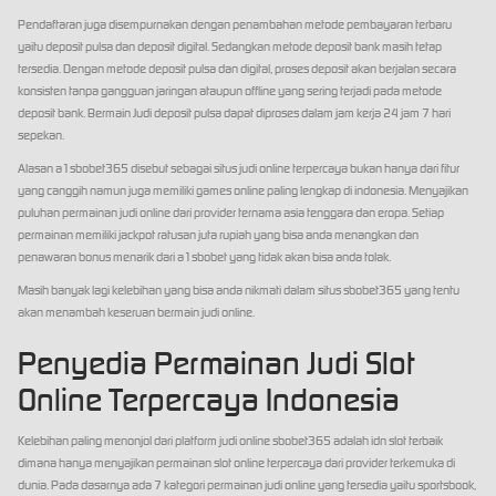
Pendaftaran juga disempurnakan dengan penambahan metode pembayaran terbaru
yaitu deposit pulsa dan deposit digital. Sedangkan metode deposit bank masih tetap
tersedia. Dengan metode deposit pulsa dan digital, proses deposit akan berjalan secara
konsisten tanpa gangguan jaringan ataupun offline yang sering terjadi pada metode
deposit bank. Bermain Judi deposit pulsa dapat diproses dalam jam kerja 24 jam 7 hari
sepekan.
Alasan a1sbobet365 disebut sebagai situs judi online terpercaya bukan hanya dari fitur
yang canggih namun juga memiliki games online paling lengkap di indonesia. Menyajikan
puluhan permainan judi online dari provider ternama asia tenggara dan eropa. Setiap
permainan memiliki jackpot ratusan juta rupiah yang bisa anda menangkan dan
penawaran bonus menarik dari a1sbobet yang tidak akan bisa anda tolak.
Masih banyak lagi kelebihan yang bisa anda nikmati dalam situs sbobet365 yang tentu
akan menambah keseruan bermain judi online.
Penyedia Permainan Judi Slot
Online Terpercaya Indonesia
Kelebihan paling menonjol dari platform judi online sbobet365 adalah idn slot terbaik
dimana hanya menyajikan permainan slot online terpercaya dari provider terkemuka di
dunia. Pada dasarnya ada 7 kategori permainan judi online yang tersedia yaitu sportsbook,