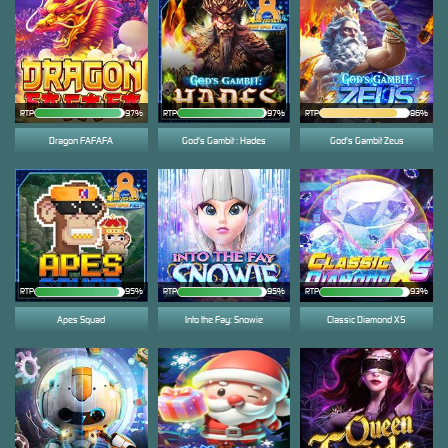
RTP
97%
RTP
97%
RTP
86%
Dragon FAFAFA
God's Gambit : Hades
God's Gambit Zeus
RTP
95%
RTP
95%
RTP
93%
Apes Squad
Into the Fay: Snowie
Classic Diamond X5