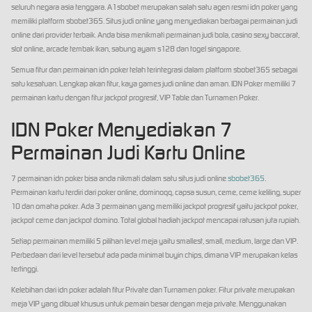
seluruh negara asia tenggara. A1sbobet merupakan salah satu agen resmi idn poker yang
memiliki platform sbobet365. Situs judi online yang menyediakan berbagai permainan judi
online dari provider terbaik. Anda bisa menikmati permainan judi bola, casino sexy baccarat,
slot online, arcade tembak ikan, sabung ayam s128 dan togel singapore.
Semua fitur dan permainan idn poker telah terintegrasi dalam platform sbobet365 sebagai
satu kesatuan. Lengkap akan fitur, kaya games judi online dan aman. IDN Poker memiliki 7
permainan kartu dengan fitur jackpot progresif, VIP Table dan Turnamen Poker.
IDN Poker Menyediakan 7
Permainan Judi Kartu Online
7 permainan idn poker bisa anda nikmati dalam satu situs judi online
sbobet365
.
Permainan kartu terdiri dari poker online, dominoqq, capsa susun, ceme, ceme keliling, super
10 dan omaha poker. Ada 3 permainan yang memiliki jackpot progresif yaitu jackpot poker,
jackpot ceme dan jackpot domino. Total global hadiah jackpot mencapai ratusan juta rupiah.
Setiap permainan memiliki 5 pilihan level meja yaitu smallest, small, medium, large dan VIP.
Perbedaan dari level tersebut ada pada minimal buyin chips, dimana VIP merupakan kelas
tertinggi.
Kelebihan dari idn poker adalah fitur Private dan Turnamen poker. Fitur private merupakan
meja VIP yang dibuat khusus untuk pemain besar dengan meja private. Menggunakan