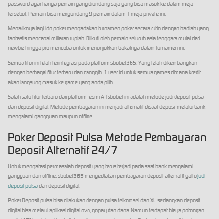
password agar hanya pemain yang diundang saja yang bisa masuk ke dalam meja
tersebut. Pemain bisa mengundang 9 pemain dalam 1 meja private ini.
Menariknya lagi, idn poker mengadakan turnamen poker secara rutin dengan hadiah yang
fantastis mencapai miliaran rupiah. Diikuti oleh pemain seluruh asia tenggara mulai dari
newbie hingga pro mencoba untuk menunjukkan bakatnya dalam turnamen ini.
Semua fitur ini telah terintegrasi pada platform sbobet365. Yang telah dikembangkan
dengan berbagai fitur terbaru dan canggih. 1 user id untuk semua games dimana kredit
akan langsung masuk ke game yang anda pilih.
Salah satu fitur terbaru dari platform resmi A1sbobet ini adalah metode judi deposit pulsa
dan deposit digital. Metode pembayaran ini menjadi alternatif disaat deposit melalui bank
mengalami gangguan maupun offline.
Poker Deposit Pulsa Metode Pembayaran
Deposit Alternatif 24/7
Untuk mengatasi permasalah deposit yang terus terjadi pada saat bank mengalami
gangguan dan offline, sbobet365 menyediakan pembayaran deposit alternatif yaitu
judi
deposit pulsa
dan deposit digital.
Poker Deposit pulsa bisa dilakukan dengan pulsa telkomsel dan XL sedangkan deposit
digital bisa melalui aplikasi digital ovo, gopay dan dana. Namun terdapat biaya potongan