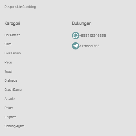
Responsible Gambling
Kategori
Dukungan
Hot Games
+855712246858
Slots
A1sbobet365
Live Casino
Race
Togel
Olahraga
Crash Game
Arcade
Poker
E-Sports
Sabung Ayam