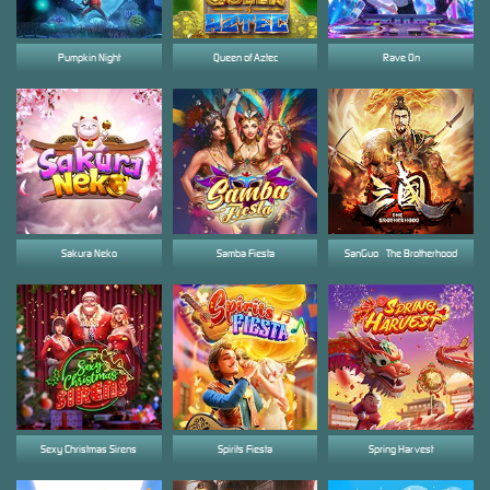
Pumpkin Night
Queen of Aztec
Rave On
Sakura Neko
Samba Fiesta
SanGuo - The Brotherhood
Sexy Christmas Sirens
Spirits Fiesta
Spring Harvest