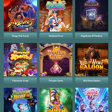
Muay Thai Arena
Nomikai Fever
Mysteries of Pandora
Pawsome Xmas
Persian Gems
Wild West Saloon