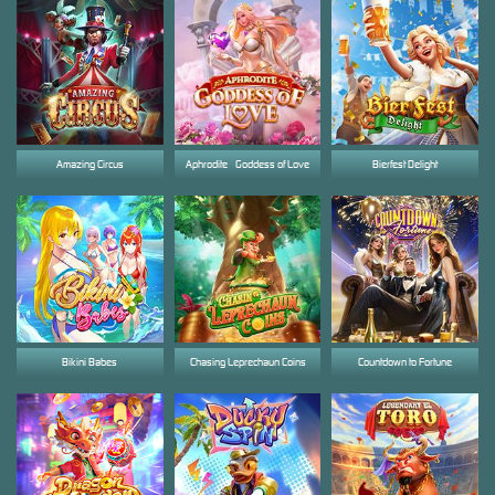
Amazing Circus
Aphrodite - Goddess of Love
Bierfest Delight
Bikini Babes
Chasing Leprechaun Coins
Countdown to Fortune