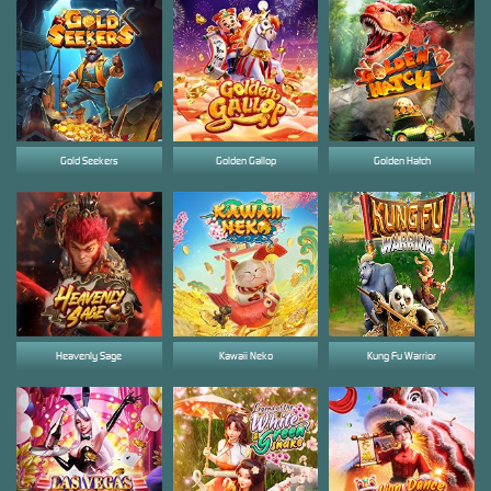
Gold Seekers
Golden Gallop
Golden Hatch
Heavenly Sage
Kawaii Neko
Kung Fu Warrior