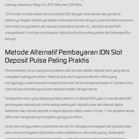
Gaming, Habanero, Playn' Go, RTG Slots dan CQ9 Slots.
12 Provider ini hadir dalam situs a1sbobet365 dengan total ratusan slot games di
dalamnya. Bagian terbaiknya adalah anda bisa bermain dengan pulsa handphone karena
kami telah menyediakan slot deposit pulsa telkomsel dan XL. Jadi situs sbobet365
menyediakan 3 metode pembayaran deposit judi online paling praktis dan beberapa fitur
lainnya.
Metode Alternatif Pembayaran IDN Slot
Deposit Pulsa Paling Praktis
Permasalahan umum yang sering dialami oleh pemain adalah deposit bank yang sering
mengalami gangguan sistem. Disamping itu bank juga memiliki jam offline yang
mengganggu proses deposit menjadi terhambat. Hal ini menjadi perhatian A1sbobet untuk
mencari solusi terbaik agar proses deposit berjalan dengan lancar.
Terdapat fitur baru yang dipasang dalam platform a1sbobet365 yaitu 2 metode alternatif
pembayaran deposit judi online paling praktis yaitu deposit pulsa dan deposit digital.
Kelebihan dari metode deposit ini dapat diproses dalam waktu 24 jam 7 hari sepekan tanpa
offline dan sangat jarang mengalami gangguan sistem.
Anda bisa menggunakan pulsa telkomsel dan XL sebagai pembayaran slot deposit pulsa
dan untuk pembayaran digital bisa melalui aplikasi ovo, dana dan gopay. Sedangkan
metode deposit bank masih tetap berlaku. Anda bisa menggunakan bank Cimb Niaga,