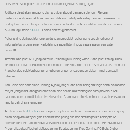
slots, live casino, poker, arcade tembak ikan, togel dan sabung ayam.
Judi bola disediakan langsung oleh provider sbobet dan saba platform. Ratusan
pertandingan liga sepak bola dengan odds kompetitif pada setiap taruhan termasuk mix
parlay. Live casino dengan puluhan dealer cantik dan profesional dari provider ion casino,
AG Gaming Casino,
SBOBET
Casino dan sexy baccarat.
Poker online dari provider idnplay dengan produk idn poker yang sudah terkenal di
indonesia berisi permainan kartu lainnya seperti dominoqq, capsa susun, ceme dan
super10.
Tembak ikan joker123 yang memiliki 2 varian yaitu fishing world 2 dan joker fishing. Tidak
ketinggalan juga Togel Online langsung dari togel singapore pools resmi, anda bisa membeli
4 angka atau colok bebas nomor keberuntungan anda dengan diskon tinggi dan pasti
dibayar.
Kemudian ada permainan Sabung Ayam yang sudah tidak asing ditelinga anda, permainan
rakyat yang kini sudah go internasional dan online. Dikembangkan oleh provider s128
sabung ayam yang disiarkan live streaming. Ayam yang dipertandingan adalah jenis ayam
jago terbaik di asia tenggara.
Terakhir adalah
slot online
games yang sejatinya salah satu permainan mesin casino yang
dikembangkan menjadi games online dan paling diminati setelah poker. Terdapat 12
provider pengembang permainan slot terbaik di asia tenggara dan eropa. Mereka adalah
Pragmatic, Joker, Playtech, Microgaming, Spadegaming, Flow Gaming, PG Slots, Global