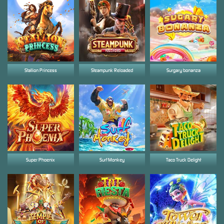
Stallion Princess
Steampunk Reloaded
Surgary bonanza
Super Phoenix
Surf Monkey
Taco Truck Delight