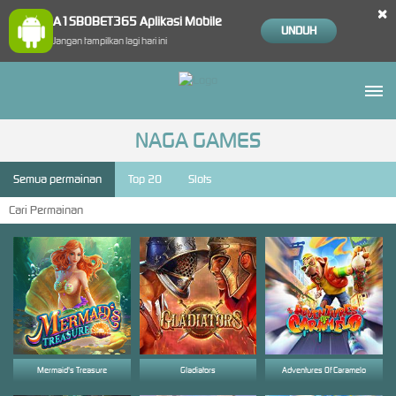
×
A1SBOBET365 Aplikasi Mobile
UNDUH
Jangan tampilkan lagi hari ini
NAGA GAMES
Semua permainan
Top 20
Slots
Mermaid's Treasure
Gladiators
Adventures Of Caramelo